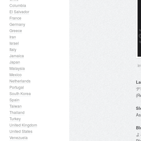
Columbia
El Salvador
France
Germany
Greece
Iran
Israel
Italy
Jamaica
Japan
I
Malaysia
Mexico
Netherlands
La
Portugal
デ
South Korea
(R
Spain
Taiwan
Sl
Thailand
As
Turkey
United Kingdom
Bl
United States
よ
Venezuela
Pl