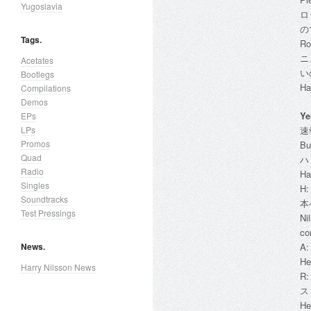
Yugoslavia
ロ
の
Tags.
Ro
ニ
Acetates
い
Bootlegs
Ha
Compilations
Demos
Ye
EPs
LPs
速
Promos
Bu
Quad
ハ
Radio
Ha
Singles
H
Soundtracks
本
Test Pressings
Ni
co
News.
A
He
Harry Nilsson News
R
ス
He