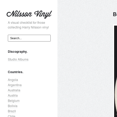
B
A visual checklist for those
collecting Harry Nilsson vinyl
Discography.
Studio Albums
Countries.
Angola
Argentina
Australia
Austria
Belgium
Bolivia
Brazil
Chile