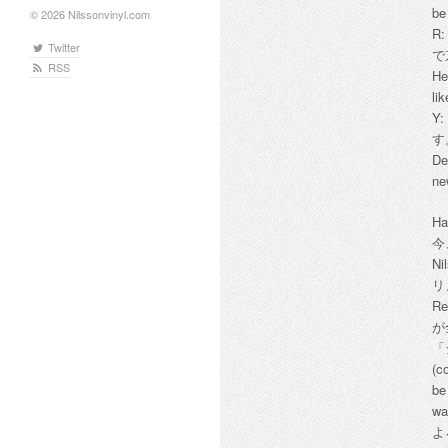
be
© 2026 Nilssonvinyl.com
R
Twitter
で
RSS
He
li
Y
す
De
ne
Ha
今
Ni
リ
Re
が
「
(c
be
wa
よ