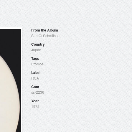
From the Album
Son Of Schmilsson
Country
Japan
Tags
Promos
Label
RCA
Cat#
ss-2236
Year
1972