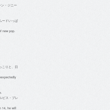
ーン・ジニー
ムードいっぱ
of new pop.
っこりと、日
unexpectedly
e.
エルビス・プレ
 14, he will