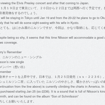
 viewing the Elvis Presley concert and after that coming to Japan.
: １月１９日まで東京にいて、２０日から２２日までは岡西へ行く予定です。
京都見物をするのでしょう。
 will be staying in Tokyo until Jan 19 and from the 20-22 he plans to go to Okan
kely that he will do some sight-seeing with his wife in Kyoto.
: とても、はにかみ屋のニルソンですが、今回は、かなり取材にも、応じてく
。
spite being so shy, it seems that this time Nilsson will accommodate a good
ws coverage.
rry’s Remember
、ニルソンのニュー・シングル
lsson’s new single
メンバー（想い出）
member
全米チャートを上昇中です。日本では、１月２５日発売（ｓｓ－２２３６）
シュミルソン二世」に入っていた ニルソンのやさしさ、暖かさがいっぱいの
ontinuation from the line above) is currently climbing the charts in America. In
 purchased starting Jan 25 (ss-2236). It is a sound that is full of Nilsson’s ki
rmth, and can be found on the album “Son of Schmilsson”
ろしくお願いいたします。