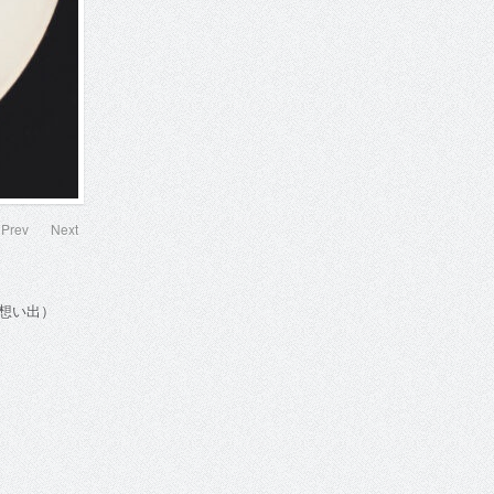
Prev
Next
ー（想い出）