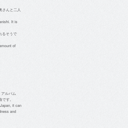
奥さんと二人
ishi. It is
れるそうで
 amount of
。アルバム
曲です。
 Japan, it can
ndness and