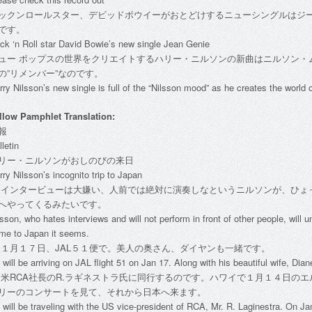
ックンロールスター、デビッドボウイーがおとどけするニューシングルはジ
です。
ck ‘n Roll star David Bowie’s new single Jean Genie
ュー ポップスの世界をクリエイトするハリー・ニルソンの新曲はニルソン・
の”リメンバー”なのです。
rry Nilsson’s new single is full of the “Nilsson mood” as he creates the world 
llow Pamphlet Translation:
報
lletin
リー・ニルソンがおしのびの来日
rry Nilsson’s incognito trip to Japan
: インタービューは大嫌い、人前では絶対に演奏しなというニルソンが、ひょ
へやってくるみたいです。
lsson, who hates interviews and will not perform in front of other people, will 
me to Japan it seems.
: １月１７日、JAL５１便で。美人の奥さん、ダイヤンも一緒です。
 will be arriving on JAL flight 51 on Jan 17. Along with his beautiful wife, Dian
: 米RCA社長のR.ラギネストラ氏に同行するのです。ハワイで１月１４日の
リーのコンサートを見て、それから日本へ来ます。
 will be traveling with the US vice-president of RCA, Mr. R. Laginestra. On Jan